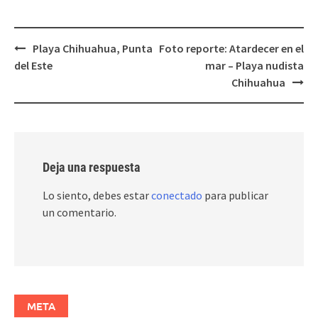
Post
Playa Chihuahua, Punta
Foto reporte: Atardecer en el
navigation
del Este
mar – Playa nudista
Chihuahua
Deja una respuesta
Lo siento, debes estar
conectado
para publicar
un comentario.
META