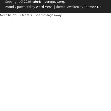
Copyright © 2026
naturismouruguay.org
.
Proudly powered by
WordPress
.
|
Theme: Awaken by
ThemezHut
.
Need help? Our team is just a message away