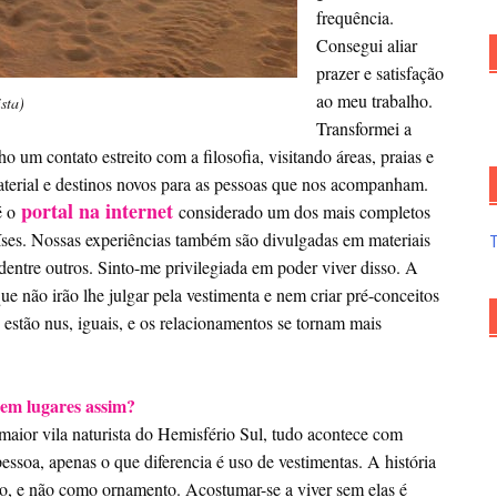
frequência.
Consegui aliar
prazer e satisfação
ao meu trabalho.
sta)
Transformei a
 um contato estreito com a filosofia, visitando áreas, praias e
aterial e destinos novos para as pessoas que nos acompanham.
portal na internet
 é o
considerado um dos mais completos
ses. Nossas experiências também são divulgadas em materiais
 dentre outros. Sinto-me privilegiada em poder viver disso. A
e não irão lhe julgar pela vestimenta e nem criar pré-conceitos
s estão nus, iguais, e os relacionamentos se tornam mais
em lugares assim?
maior vila naturista do Hemisfério Sul, tudo acontece com
pessoa, apenas o que diferencia é uso de vestimentas. A história
o, e não como ornamento. Acostumar-se a viver sem elas é