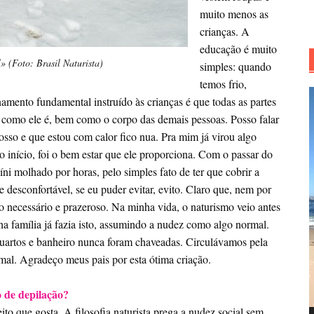
muito menos as
crianças. A
educação é muito
l» (Foto: Brasil Naturista)
simples: quando
temos frio,
R
amento fundamental instruído às crianças é que todas as partes
d
 como ele é, bem como o corpo das demais pessoas. Posso falar
v
sso e que estou com calor fico nua. Pra mim já virou algo
 início, foi o bem estar que ele proporciona. Com o passar do
i molhado por horas, pelo simples fato de ter que cobrir a
desconfortável, se eu puder evitar, evito. Claro que, nem por
go necessário e prazeroso. Na minha vida, o naturismo veio antes
ha família já fazia isto, assumindo a nudez como algo normal.
uartos e banheiro nunca foram chaveadas. Circulávamos pela
mal. Agradeço meus pais por esta ótima criação.
 de depilação?
to que gosta. A filosofia naturista prega a nudez social sem