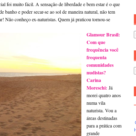
ial foi muito fácil. A sensação de liberdade e bem estar é o que
 de banho e poder secar-se ao sol de maneira natural, não tem
r! Não conheço ex-naturistas. Quem já praticou tornou-se
Glamour Brasil:
C
Com que
frequência você
frequenta
comunidades
A
nudistas?
Carina
Moreschi:
Já
morei quatro anos
numa vila
naturista. Vou a
áreas destinadas
para a prática com
H
grande