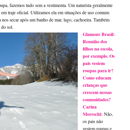
roupa, fazemos tudo sem a vestimenta. Um naturista geralmente
em traje oficial. Utilizamos ela em situações de uso comum:
 nos secar após um banho de mar, lago, cachoeira. Também
 do sol.
Glamour Brasil:
Reunião dos
filhos na escola,
por exemplo. Os
pais vestem
roupas para ir?
Como educam
crianças que
crescem nessas
comunidades?
Carina
Moreschi:
Não,
os pais não
vestem roupas e