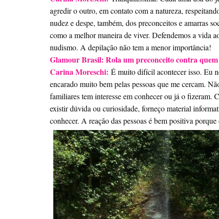
agredir o outro, em contato com a natureza, respeitan
nudez e despe, também, dos preconceitos e amarras soc
como a melhor maneira de viver. Defendemos a vida ao a
nudismo. A depilação não tem a menor importância!
Glamour Brasil: Rola um preconceito contra quem 
Carina Moreschi:
É muito difícil acontecer isso. Eu
encarado muito bem pelas pessoas que me cercam. Não
familiares tem interesse em conhecer ou já o fizeram. 
existir dúvida ou curiosidade, forneço material informa
conhecer. A reação das pessoas é bem positiva porque