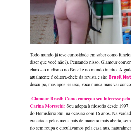
Todo mundo já teve curiosidade em saber como funcion
dizer que você não?). Pensando nisso, Glamour conve
claro – o nudismo no Brasil e no mundo inteiro. A gaúc
Brasil Na
atualmente é editora-chefe da revista e site
desculpe, mas após ler isso, você nunca mais vai conco
Glamour Brasil: Como começou seu interesse pel
Carina Moreschi:
Sou adepta à filosofia desde 1997, q
do Hemisfério Sul, na ocasião com 16 anos. Na verdade
era criada pelos meus pais de maneira mais aberta, 
rio sem roupa e circulávamos pela casa nus, naturalment