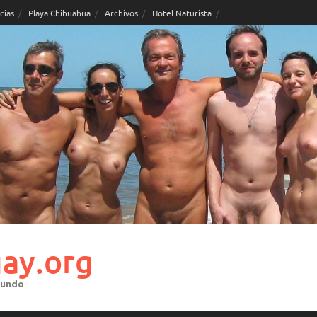
cias
Playa Chihuahua
Archivos
Hotel Naturista
ay.org
mundo