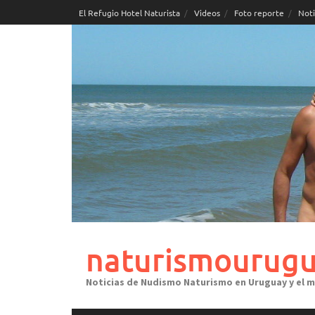
Skip
El Refugio Hotel Naturista
Videos
Foto reporte
Noti
to
content
naturismourugu
Noticias de Nudismo Naturismo en Uruguay y el 