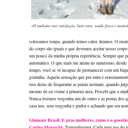
«O nudismo traz satisfação, bem estar, saúde física e menta
colocamos roupa, quando temos calor, tiramos. O ensin
do corpo são iguais e que devemos aceitar nosso corpo
um pouco da minha própria experiência. Sempre que po
automático. O que mais me atraiu no naturismo, desde o
tempo, você se vê incapaz de permanecer com um biquín
genitália. Aquela sensação que pra mim é extremamente 
isso deixo de frequentar as praias normais, quando jul
mesmo de eu visitar a primeira área. Percebi que a min
Nunca tivemos vergonha um do outro e as portas dos q
casa nus, sem vergonha e pudor e achando que era nor
Glamour Brasil: E pras mulheres, como é a questão
Carina Moreschi:
Tranquilíssima. Cada uma usa do jei