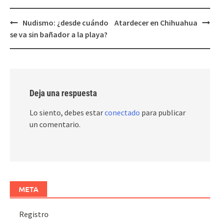
Post
Nudismo: ¿desde cuándo
Atardecer en Chihuahua
navigation
se va sin bañador a la playa?
Deja una respuesta
Lo siento, debes estar
conectado
para publicar
un comentario.
META
Registro