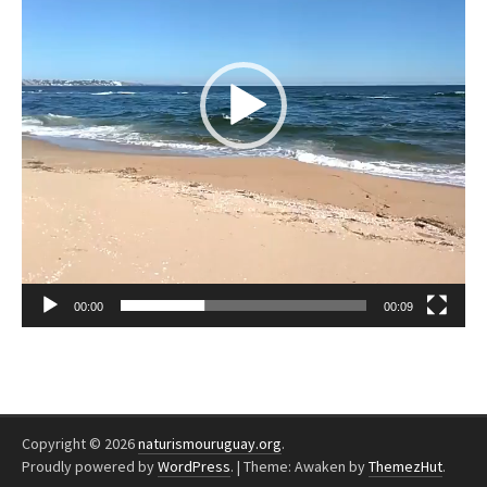
00:00
00:09
Copyright © 2026
naturismouruguay.org
.
Proudly powered by
WordPress
.
|
Theme: Awaken by
ThemezHut
.