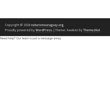
Copyright © 2026
naturismouruguay.org
.
Proudly powered by
WordPress
.
|
Theme: Awaken by
ThemezHut
.
Need help? Our team is just a message away