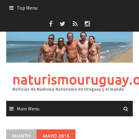
Skip
Top Menu
to
content
naturismouruguay.
Noticias de Nudismo Naturismo en Uruguay y el mundo
Main Menu
MONTH
MAYO 2015