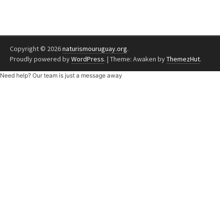
Copyright © 2026
naturismouruguay.org
.
Proudly powered by
WordPress
.
|
Theme: Awaken by
ThemezHut
.
Need help? Our team is just a message away