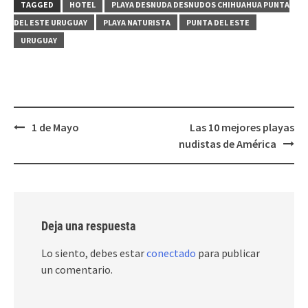
TAGGED
HOTEL
PLAYA DESNUDA DESNUDOS CHIHUAHUA PUNTA
DEL ESTE URUGUAY
PLAYA NATURISTA
PUNTA DEL ESTE
URUGUAY
Post
1 de Mayo
Las 10 mejores playas
navigation
nudistas de América
Deja una respuesta
Lo siento, debes estar
conectado
para publicar
un comentario.