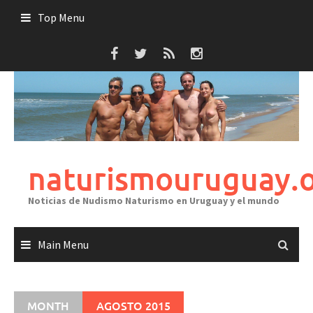
Skip
Top Menu
to
content
naturismouruguay.
Noticias de Nudismo Naturismo en Uruguay y el mundo
Main Menu
MONTH
AGOSTO 2015