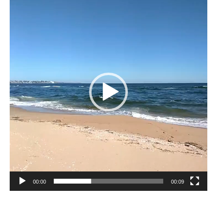
de
vídeo
00:00
00:09