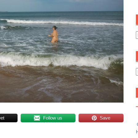
C
A
et
Follow us
Save
H