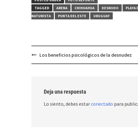
TAGGED
ARENA
CHIHUAHUA
DESNUDO
PLAYA
NATURISTA
PUNTA DEL ESTE
URUGUAY
Post
Los beneficios psicológicos de la desnudez
navigation
Deja una respuesta
Lo siento, debes estar
conectado
para public