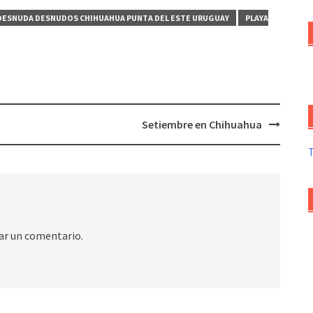
 DESNUDA DESNUDOS CHIHUAHUA PUNTA DEL ESTE URUGUAY
PLAYA
Setiembre en Chihuahua
ar un comentario.