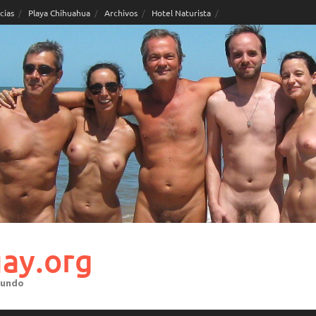
cias
Playa Chihuahua
Archivos
Hotel Naturista
ay.org
mundo