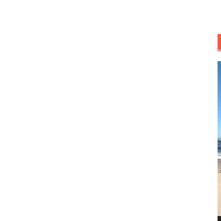
R
d
v