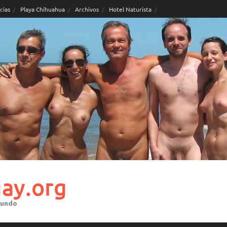
cias
Playa Chihuahua
Archivos
Hotel Naturista
ay.org
mundo