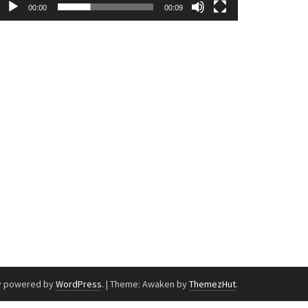
00:00
00:09
y powered by
WordPress
.
|
Theme: Awaken by
ThemezHut
.