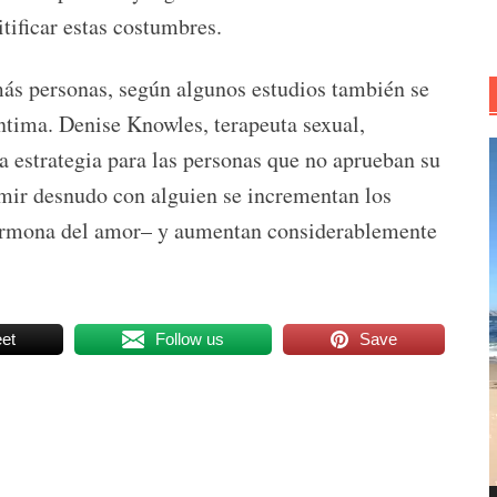
tificar estas costumbres.
más personas, según algunos estudios también se
tima. Denise Knowles, terapeuta sexual,
R
 estrategia para las personas que no aprueban su
d
mir desnudo con alguien se incrementan los
v
hormona del amor– y aumentan considerablemente
et
Follow us
Save