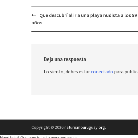
Post
Que descubrí al ir a una playa nudista a los 59
navigation
años
Deja una respuesta
Lo siento, debes estar
conectado
para public
Copyright © 2026
naturismouruguay.org
.
Need help? Our team is just a message away