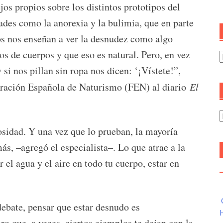
jos propios sobre los distintos prototipos del
ades como la anorexia y la bulimia, que en parte
os nos enseñan a ver la desnudez como algo
s de cuerpos y que eso es natural. Pero, en vez
C
si nos pillan sin ropa nos dicen: ‘¡Vístete!”,
deración Española de Naturismo (FEN) al diario
El
A
osidad. Y una vez que lo prueban, la mayoría
s, –agregó el especialista–. Lo que atrae a la
r el agua y el aire en todo tu cuerpo, estar en
debate, pensar que estar desnudo es
H
o que, a veces, ciertos ejemplos te dejan con la