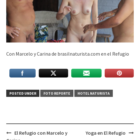
Con Marcelo y Carina de brasilnaturista.com en el Refugio
POSTED UNDER
FOTO REPORTE
HOTEL NATURISTA
Post
El Refugio con Marcelo y
Yoga en El Refugio
navigation