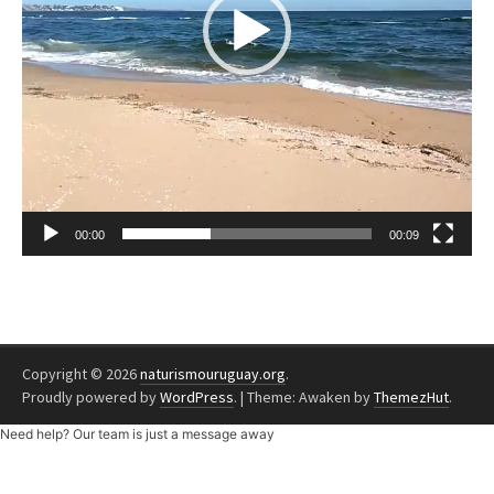
00:00
00:09
Copyright © 2026
naturismouruguay.org
.
Proudly powered by
WordPress
.
|
Theme: Awaken by
ThemezHut
.
Need help? Our team is just a message away