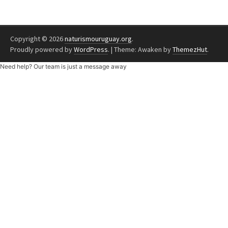
Copyright © 2026
naturismouruguay.org
.
Proudly powered by
WordPress
.
|
Theme: Awaken by
ThemezHut
.
Need help? Our team is just a message away