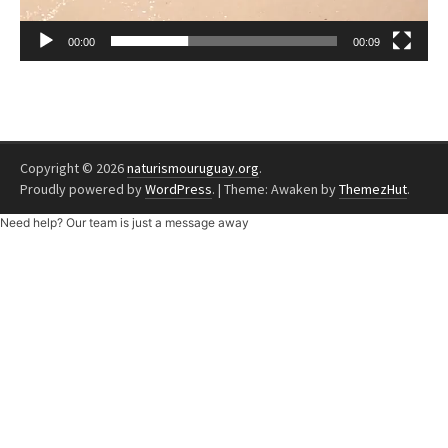
00:00
00:09
Copyright © 2026
naturismouruguay.org
.
Proudly powered by
WordPress
.
|
Theme: Awaken by
ThemezHut
.
Need help? Our team is just a message away