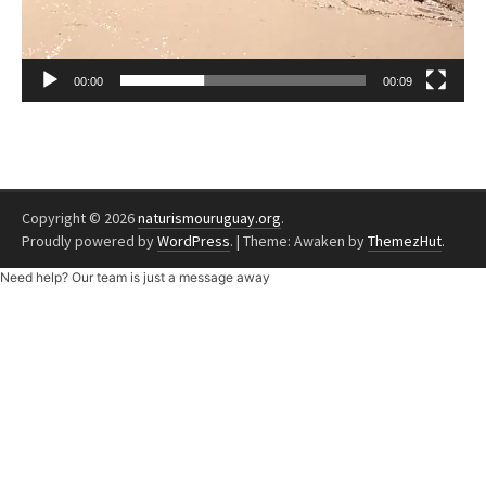
00:00
00:09
Copyright © 2026
naturismouruguay.org
.
Proudly powered by
WordPress
.
|
Theme: Awaken by
ThemezHut
.
Need help? Our team is just a message away