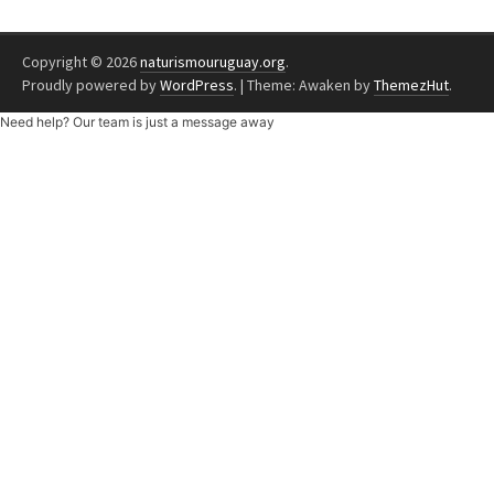
Copyright © 2026
naturismouruguay.org
.
Proudly powered by
WordPress
.
|
Theme: Awaken by
ThemezHut
.
Need help? Our team is just a message away