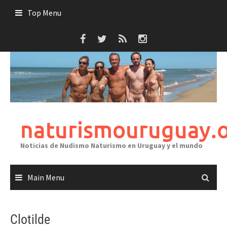
Skip
Top Menu
to
content
naturismouruguay.
Noticias de Nudismo Naturismo en Uruguay y el mundo
Main Menu
Clotilde