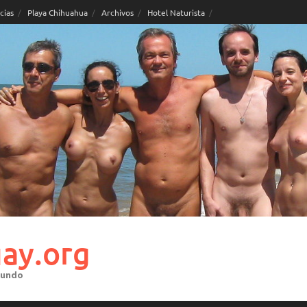
cias
Playa Chihuahua
Archivos
Hotel Naturista
ay.org
mundo