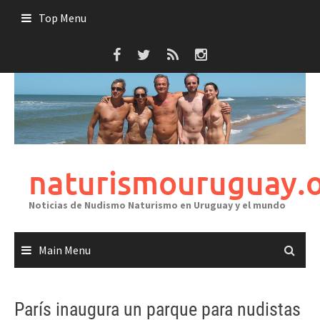
Skip
Top Menu
to
content
naturismouruguay.
Noticias de Nudismo Naturismo en Uruguay y el mundo
Main Menu
París inaugura un parque para nudistas