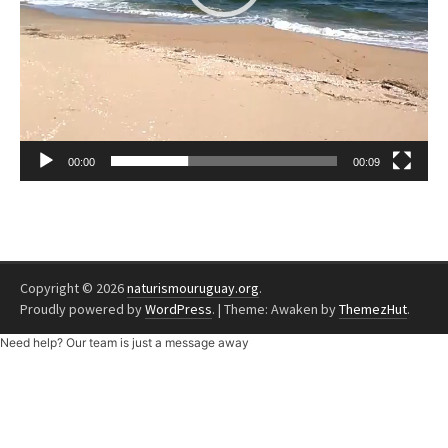
00:00
00:09
Copyright © 2026
naturismouruguay.org
.
Proudly powered by
WordPress
.
|
Theme: Awaken by
ThemezHut
.
Need help? Our team is just a message away