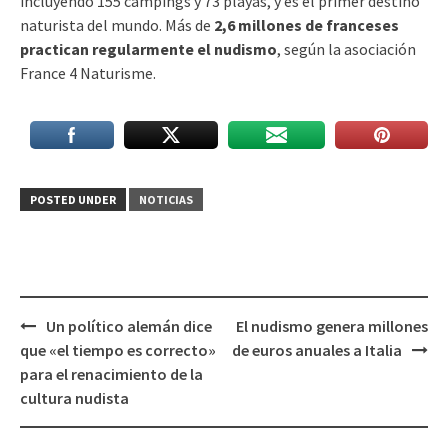
incluyendo 155 campings y 73 playas, y es el primer destino
naturista del mundo. Más de
2,6 millones de franceses
practican regularmente el nudismo
, según la asociación
France 4 Naturisme.
POSTED UNDER
NOTICIAS
Post
Un político alemán dice
El nudismo genera millones
navigation
que «el tiempo es correcto»
de euros anuales a Italia
para el renacimiento de la
cultura nudista