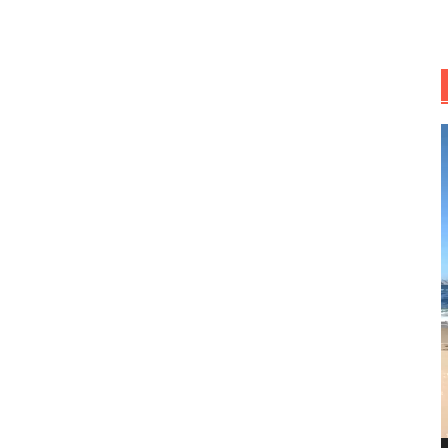
R
d
v