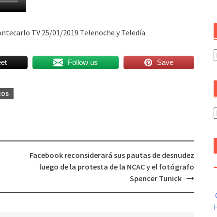
ntecarlo TV 25/01/2019 Telenoche y Teledía
C
et
Follow us
Save
EOS
A
Facebook reconsiderará sus pautas de desnudez
luego de la protesta de la NCAC y el fotógrafo
Spencer Tunick
H