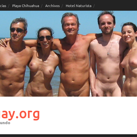
cias
Playa Chihuahua
Archivos
Hotel Naturista
ay.org
mundo