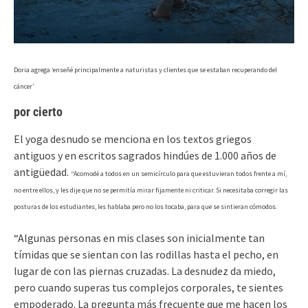
Doria agrega ‘enseñé principalmente a naturistas y clientes que se estaban recuperando del
cáncer’
por cierto
El yoga desnudo se menciona en los textos griegos
antiguos y en escritos sagrados hindúes de 1.000 años de
antigüedad.
“Acomodé a todos en un semicírculo para que estuvieran todos frente a mí,
no entre ellos, y les dije que no se permitía mirar fijamente ni criticar. Si necesitaba corregir las
posturas de los estudiantes, les hablaba pero no los tocaba, para que se sintieran cómodos.
“Algunas personas en mis clases son inicialmente tan
tímidas que se sientan con las rodillas hasta el pecho, en
lugar de con las piernas cruzadas. La desnudez da miedo,
pero cuando superas tus complejos corporales, te sientes
empoderado. La pregunta más frecuente que me hacen los