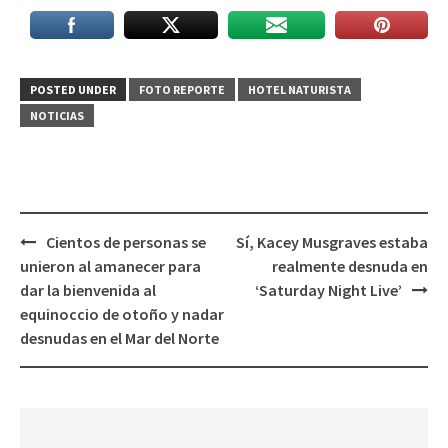
POSTED UNDER
FOTO REPORTE
HOTEL NATURISTA
NOTICIAS
Post
Cientos de personas se
Sí, Kacey Musgraves estaba
navigation
unieron al amanecer para
realmente desnuda en
dar la bienvenida al
‘Saturday Night Live’
equinoccio de otoño y nadar
desnudas en el Mar del Norte