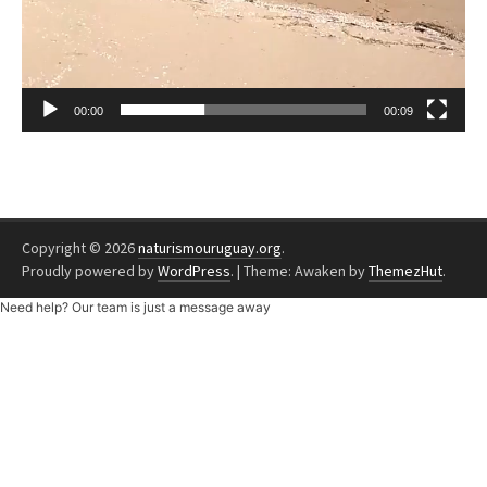
00:00
00:09
Copyright © 2026
naturismouruguay.org
.
Proudly powered by
WordPress
.
|
Theme: Awaken by
ThemezHut
.
Need help? Our team is just a message away