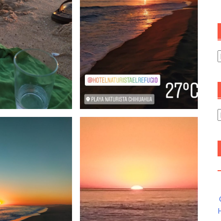
C
A
H