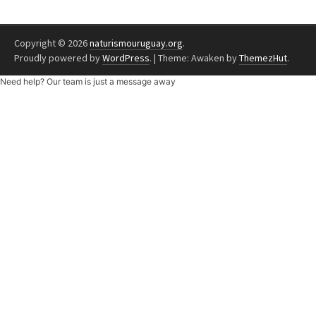
Copyright © 2026
naturismouruguay.org
.
Proudly powered by
WordPress
.
|
Theme: Awaken by
ThemezHut
.
Need help? Our team is just a message away