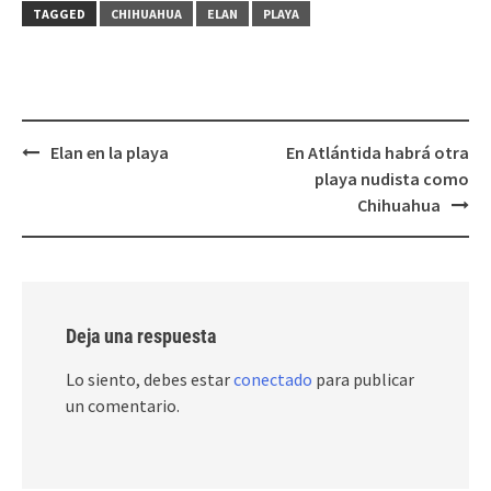
TAGGED
CHIHUAHUA
ELAN
PLAYA
Post
Elan en la playa
En Atlántida habrá otra
navigation
playa nudista como
Chihuahua
Deja una respuesta
Lo siento, debes estar
conectado
para publicar
un comentario.