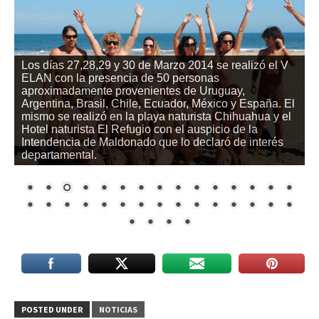
Los días 27,28,29 y 30 de Marzo 2014 se realizó el V
ELAN con la presencia de 50 personas
aproximadamente provenientes de Uruguay,
Argentina, Brasil, Chile, Ecuador, México y España. El
mismo se realizó en la playa naturista Chihuahua y el
Hotel naturista El Refugio con el auspicio de la
Intendencia de Maldonado que lo declaró de interés
departamental.
POSTED UNDER
NOTICIAS