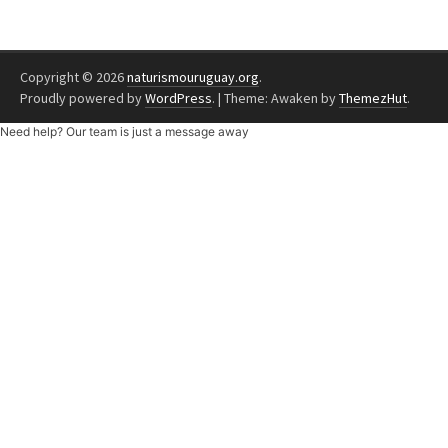
Copyright © 2026
naturismouruguay.org
.
Proudly powered by
WordPress
.
|
Theme: Awaken by
ThemezHut
.
Need help? Our team is just a message away