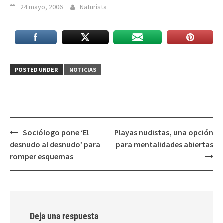
24 mayo, 2006
Naturista
POSTED UNDER
NOTICIAS
Post
Sociólogo pone ‘El
Playas nudistas, una opción
navigation
desnudo al desnudo’ para
para mentalidades abiertas
romper esquemas
Deja una respuesta