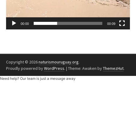
00:00
00:09
Copyright © 2026
naturismouruguay.org
.
Proudly powered by
WordPress
.
|
Theme: Awaken by
ThemezHut
.
Need help? Our team is just a message away