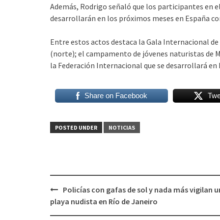
Además, Rodrigo señaló que los participantes en el
desarrollarán en los próximos meses en España con
Entre estos actos destaca la Gala Internacional d
(norte); el campamento de jóvenes naturistas de M
la Federación Internacional que se desarrollará en
Share on Facebook
Twe
POSTED UNDER
NOTICIAS
Post
Policías con gafas de sol y nada más vigilan 
navigation
playa nudista en Río de Janeiro