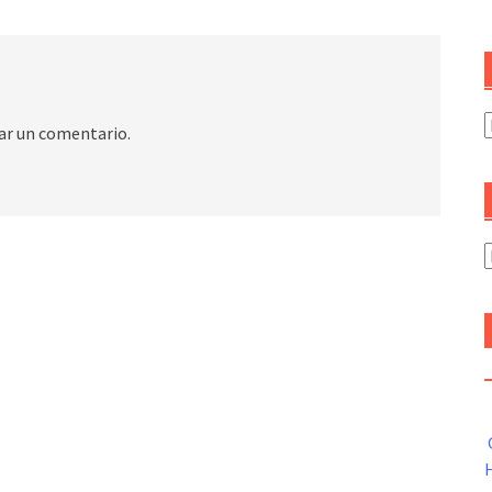
C
ar un comentario.
A
H