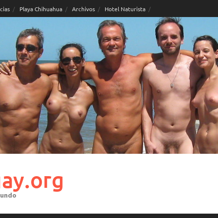
cias
Playa Chihuahua
Archivos
Hotel Naturista
ay.org
mundo