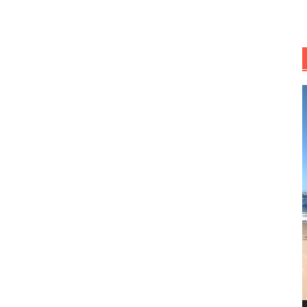
R
d
v