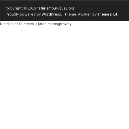
Copyright © 2026
naturismouruguay.org
.
Proudly powered by
WordPress
.
|
Theme: Awaken by
ThemezHut
.
Need help? Our team is just a message away