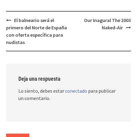
Post
El balneario será el
Our Inagural The 2003
navigation
primero del Norte de España
Naked-Air
con oferta específica para
nudistas
Deja una respuesta
Lo siento, debes estar
conectado
para publicar
un comentario.