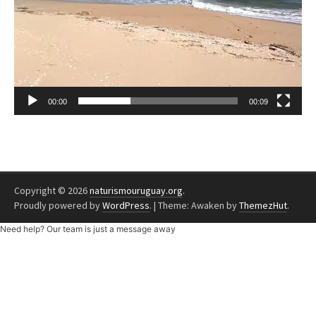
00:00
00:09
Copyright © 2026
naturismouruguay.org
.
Proudly powered by
WordPress
.
|
Theme: Awaken by
ThemezHut
.
Need help? Our team is just a message away