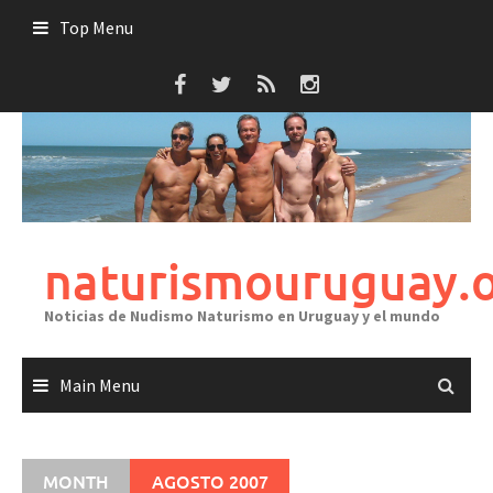
Skip
Top Menu
to
content
naturismouruguay.
Noticias de Nudismo Naturismo en Uruguay y el mundo
Main Menu
MONTH
AGOSTO 2007