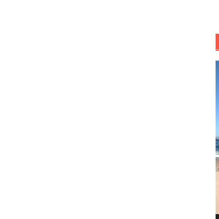
R
d
v