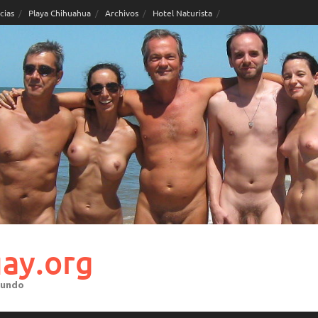
cias
Playa Chihuahua
Archivos
Hotel Naturista
ay.org
mundo