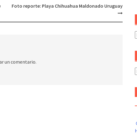
e
Foto reporte: Playa Chihuahua Maldonado Uruguay
C
ar un comentario.
A
H