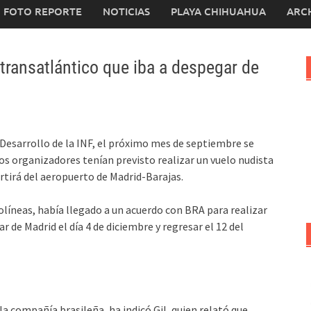
FOTO REPORTE
NOTICIAS
PLAYA CHIHUAHUA
ARC
 transatlántico que iba a despegar de
 Desarrollo de la INF, el próximo mes de septiembre se
los organizadores tenían previsto realizar un vuelo nudista
rtirá del aeropuerto de Madrid-Barajas.
olíneas, había llegado a un acuerdo con BRA para realizar
r de Madrid el día 4 de diciembre y regresar el 12 del
la compañía brasileña, ha indicó Gil, quien relató que