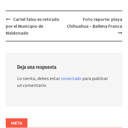
Post
Cartel falso es retirado
Foto reporte: playa
navigation
por el Municipio de
Chihuahua – Ballena Franca
Maldonado
Deja una respuesta
Lo siento, debes estar
conectado
para publicar
un comentario.
META