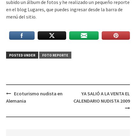
subido un álbum de fotos y he realizado un pequeño reporte
en el blog Lugares, que puedes ingresar desde la barra de
menú del sitio.
POSTED UNDER
FOTO REPORTE
Post
Ecoturismo nudista en
YA SALIÓ A LA VENTA EL
navigation
Alemania
CALENDARIO NUDISTA 2009