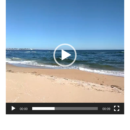
de
vídeo
00:00
00:09