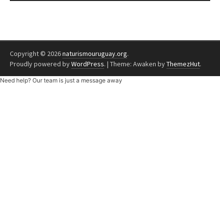
Copyright © 2026
naturismouruguay.org
.
Proudly powered by
WordPress
.
|
Theme: Awaken by
ThemezHut
.
Need help? Our team is just a message away