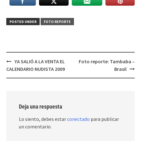
POSTED UNDER
FOTO REPORTE
Post
YA SALIÓ A LA VENTA EL
Foto reporte: Tambaba –
navigation
CALENDARIO NUDISTA 2009
Brasil
Deja una respuesta
Lo siento, debes estar
conectado
para publicar
un comentario.