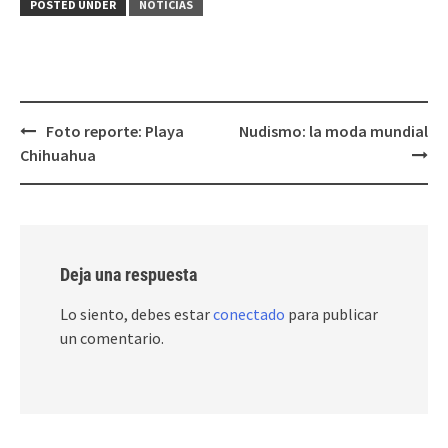
POSTED UNDER
NOTICIAS
Post
Foto reporte: Playa
Nudismo: la moda mundial
navigation
Chihuahua
Deja una respuesta
Lo siento, debes estar
conectado
para publicar
un comentario.