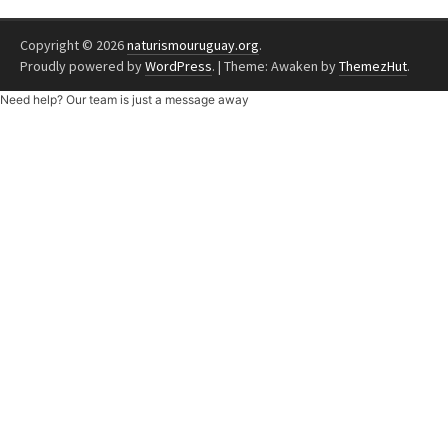
Copyright © 2026
naturismouruguay.org
.
Proudly powered by
WordPress
.
|
Theme: Awaken by
ThemezHut
.
Need help? Our team is just a message away