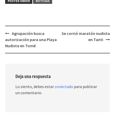
POSTED UNDER
NOTICIAS
Post
Agrupación busca
Se corrió maratón nudista
navigation
autorización para una Playa
en Tanti
Nudista en Tomé
Deja una respuesta
Lo siento, debes estar
conectado
para publicar
un comentario.