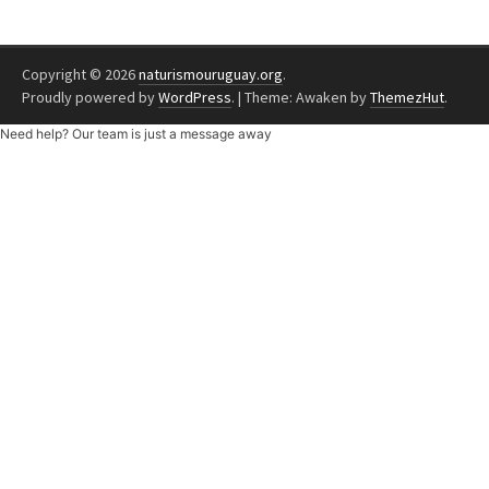
Copyright © 2026
naturismouruguay.org
.
Proudly powered by
WordPress
.
|
Theme: Awaken by
ThemezHut
.
Need help? Our team is just a message away