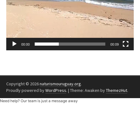
00:00
00:09
Copyright © 2026
naturismouruguay.org
.
Proudly powered by
WordPress
.
|
Theme: Awaken by
ThemezHut
.
Need help? Our team is just a message away