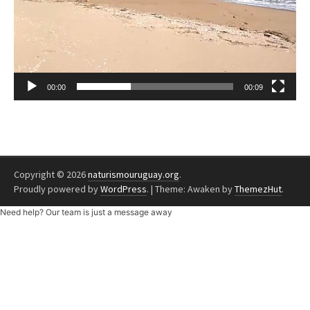
00:00
00:09
Copyright © 2026
naturismouruguay.org
.
Proudly powered by
WordPress
.
|
Theme: Awaken by
ThemezHut
.
Need help? Our team is just a message away