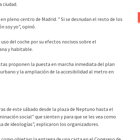
a ciudad.
n pleno centro de Madrid. " Si se desnudan el resto de los
n soy yo", opinó.
l uso del coche por su efectos nocivos sobre el
na y habitable.
istas proponen la puesta en marcha inmediata del plan
o urbano y la ampliación de la accesibilidad al metro en
ras de este sábado desde la plaza de Neptuno hasta el
riminación social" que sienten y para que se les vea como
a de ideologías", explicaron los organizadores.
 como objetivo la entrega de una carta en el Congreso de