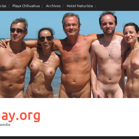
cias
Playa Chihuahua
Archivos
Hotel Naturista
ay.org
mundo