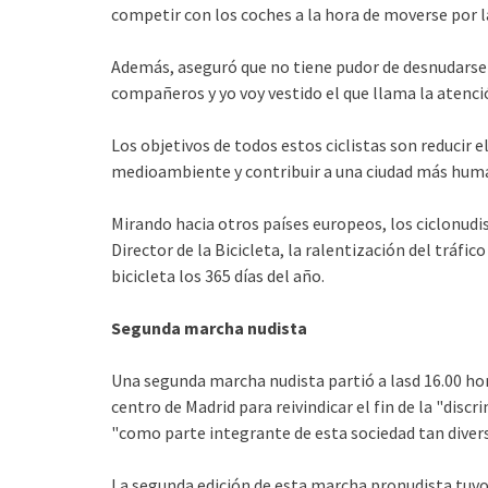
competir con los coches a la hora de moverse por l
Además, aseguró que no tiene pudor de desnudarse e
compañeros y yo voy vestido el que llama la atenció
Los objetivos de todos estos ciclistas son reducir e
medioambiente y contribuir a una ciudad más huma
Mirando hacia otros países europeos, los ciclonud
Director de la Bicicleta, la ralentización del tráfic
bicicleta los 365 días del año.
Segunda marcha nudista
Una segunda marcha nudista partió a lasd 16.00 ho
centro de Madrid para reivindicar el fin de la "disc
"como parte integrante de esta sociedad tan divers
La segunda edición de esta marcha pronudista tuvo