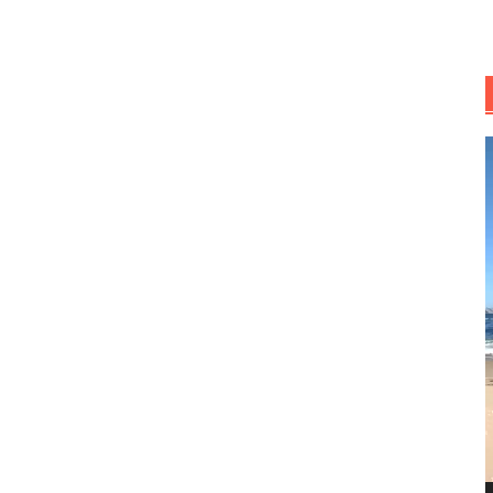
R
d
v