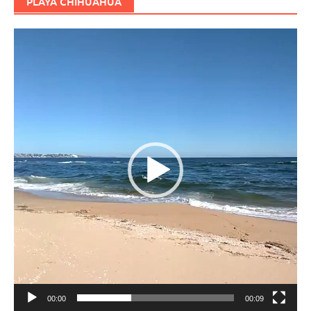
PLAYA CHIHUAHUA
Reproductor
de
vídeo
00:00
00:09