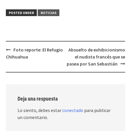
POSTED UNDER
NOTICIAS
Post
Foto reporte: El Refugio
Absuelto de exhibicionismo
navigation
Chihuahua
el nudista francés que se
pasea por San Sebastián
Deja una respuesta
Lo siento, debes estar
conectado
para publicar
un comentario.