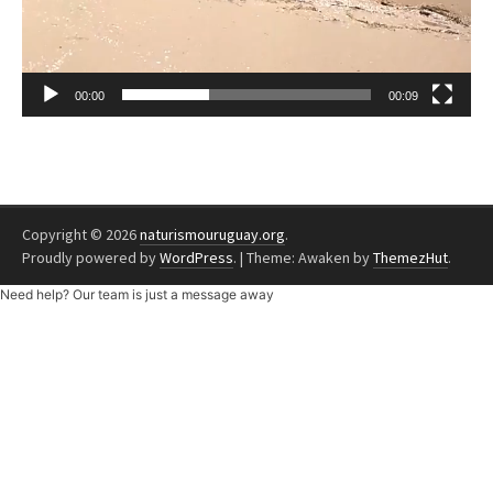
00:00
00:09
Copyright © 2026
naturismouruguay.org
.
Proudly powered by
WordPress
.
|
Theme: Awaken by
ThemezHut
.
Need help? Our team is just a message away