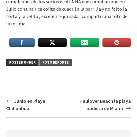
cumpleaños de los socios de AUNNA que cumplían año en
Julio con una rica colita de cuadril a la parrilla y no falto la
torta y la velita , excelente jornada , comparto una foto de
la misma.
POSTED UNDER
FOTO REPORTE
Post
Junio en Playa
Haulover Beach la playa
navigation
Chihuahua
nudista de Miami