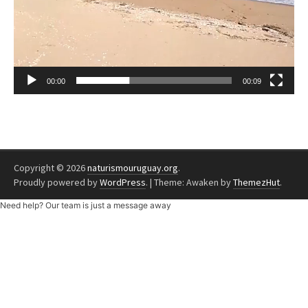
00:00
00:09
Copyright © 2026
naturismouruguay.org
.
Proudly powered by
WordPress
.
|
Theme: Awaken by
ThemezHut
.
Need help? Our team is just a message away