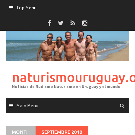
Skip
Top Menu
to
content
naturismouruguay.
Noticias de Nudismo Naturismo en Uruguay y el mundo
Main Menu
MONTH
SEPTIEMBRE 2010