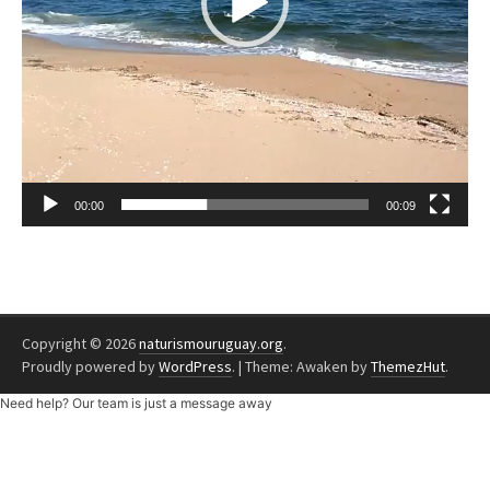
00:00
00:09
Copyright © 2026
naturismouruguay.org
.
Proudly powered by
WordPress
.
|
Theme: Awaken by
ThemezHut
.
Need help? Our team is just a message away