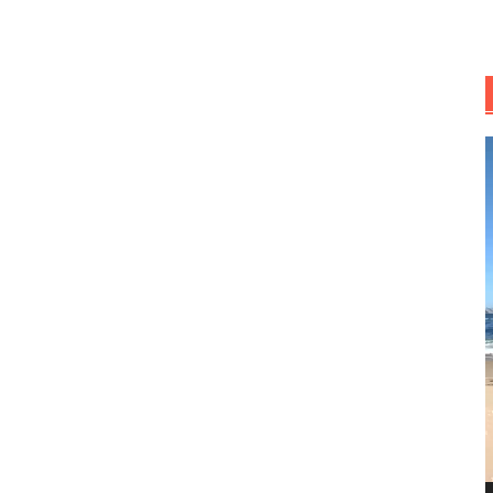
R
d
v