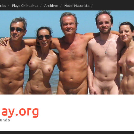
cias
Playa Chihuahua
Archivos
Hotel Naturista
ay.org
mundo