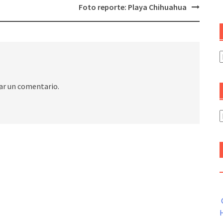
Foto reporte: Playa Chihuahua
C
ar un comentario.
A
H