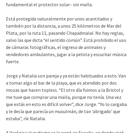
fundamental el protector solar– sin malla.
Está protegida naturalmente por unos acantilados y
también por la distancia, a unos 25 kilómetros de Mar del
Plata, por la ruta 11, pasando Chapadmalal. No hay reglas,
salvo las que dicta “el sentido común”. Está prohibido el uso
de cámaras fotográficas, el ingreso de animales y
vendedores ambulantes, jugar a la pelota y escuchar música
fuerte.
Jorge y Natalia son pareja y ya están habituados a esto. Van
a tomar algo al bar de la playa, que es atendido por dos
mozas que hacen topless. “El otro día fuimos a la Bristol y
me tuve que comprar una malla, porque no tenía. Una vez
que estás en esto es difícil volver”, dice Jorge. “Yo lo cargaba
y le decía que parecía un musulmán, de tan ‘abrigado’ que
estaba”, ríe Natalia.
A Verónica el nudismo se le pegó en España, en donde vivió