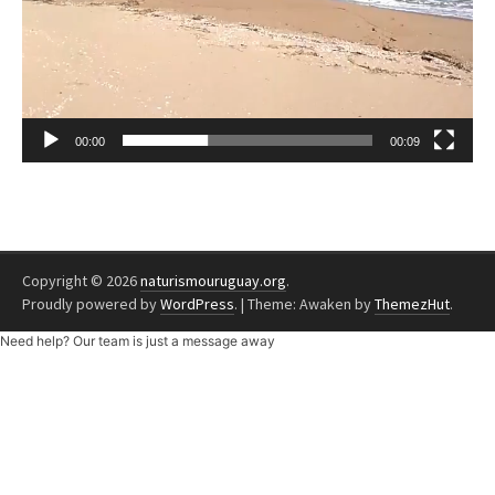
00:00
00:09
Copyright © 2026
naturismouruguay.org
.
Proudly powered by
WordPress
.
|
Theme: Awaken by
ThemezHut
.
Need help? Our team is just a message away