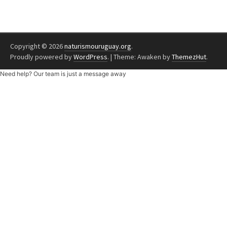
Copyright © 2026
naturismouruguay.org
.
Proudly powered by
WordPress
.
|
Theme: Awaken by
ThemezHut
.
Need help? Our team is just a message away