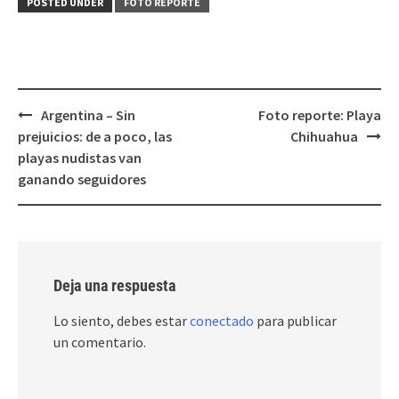
POSTED UNDER
FOTO REPORTE
Post
Argentina – Sin
Foto reporte: Playa
navigation
prejuicios: de a poco, las
Chihuahua
playas nudistas van
ganando seguidores
Deja una respuesta
Lo siento, debes estar
conectado
para publicar
un comentario.