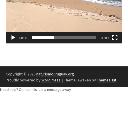
00:00
00:09
Copyright © 2026
naturismouruguay.org
.
Proudly powered by
WordPress
.
|
Theme: Awaken by
ThemezHut
.
Need help? Our team is just a message away