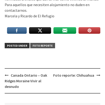
Para aquellos que necesiten alojamiento no duden en
contactarnos.
Marcela y Ricardo de El Refugio
POSTED UNDER
FOTO REPORTE
Post
Canada Ontario – Oak
Foto reporte: Chihuahua
navigation
Ridges Moraine Vivir al
desnudo