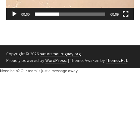
00:00
00:09
Copyright © 2026
naturismouruguay.org
.
Proudly powered by
WordPress
.
|
Theme: Awaken by
ThemezHut
.
Need help? Our team is just a message away