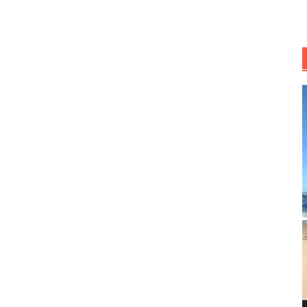
R
d
v