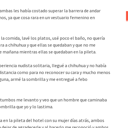
 ambas les había costado superar la barrera de andar
os, ya que cosa rara en un vestuario femenino en
la comida, lavé los platos, usé poco el baño, no quería
ra a chihuhua y que ellas se quedaban y que no me
e mañana mientras ellas se quedaban en la pileta.
eriencia nudista solitaria, llegué a chihuhua y no había
e distancia como para no reconocer su cara y mucho menos
laguna, armé la sombrilla y me entregué a febo
do tumbos me levanto y veo que un hombre que caminaba
mbrilla que yo y lo lastima.
en la pileta del hotel con su mujer días atrás, ambos
 dejar de agradecerle y al hacerlo me reconoció y ambos