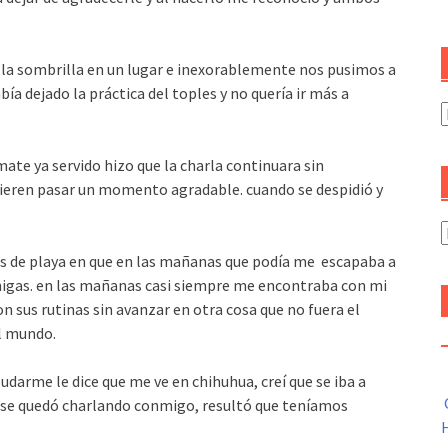
la sombrilla en un lugar e inexorablemente nos pusimos a
a dejado la práctica del toples y no quería ir más a
C
mate ya servido hizo que la charla continuara sin
quieren pasar un momento agradable. cuando se despidió y
A
as de playa en que en las mañanas que podía me escapaba a
amigas. en las mañanas casi siempre me encontraba con mi
n sus rutinas sin avanzar en otra cosa que no fuera el
el mundo.
aludarme le dice que me ve en chihuhua, creí que se iba a
y se quedó charlando conmigo, resultó que teníamos
H