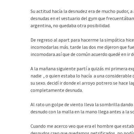
Su actitud hacía la desnudez era de mucho pudor, a
desnudas en el vestuario del gym que frecuentábam
argentina, no quedaba otra posibilidad.
De regreso al apart para hacerme la simpática hice 
incomodarlas más. tarde las dos me dijeron que fue
incomodara.así que de común acuerdo quedé en ir d
A la mañana siguiente partí a quizás mi primera exp
nadie , o quien estaba lo hacía a una considerabl
su sexo. decidí ir donde el arroyo potrero se hace 
completamente desnuda.
Al rato un golpe de viento lleva la sombrilla dan
desnudo con la malla en la mano llega antes a la so
Cuando me acerco veo que era el hombre que estaba 
desnudos creo que quedamos petrificados, no podía