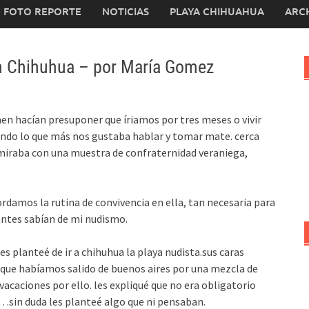
FOTO REPORTE
NOTICIAS
PLAYA CHIHUAHUA
ARC
 Chihuhua – por María Gomez
umen hacían presuponer que íriamos por tres meses o vivir
endo lo que más nos gustaba hablar y tomar mate. cerca
iraba con una muestra de confraternidad veraniega,
rdamos la rutina de convivencia en ella, tan necesaria para
tes sabían de mi nudismo.
les planteé de ir a chihuhua la playa nudista.sus caras
que habíamos salido de buenos aires por una mezcla de
vacaciones por ello. les expliqué que no era obligatorio
…sin duda les planteé algo que ni pensaban.