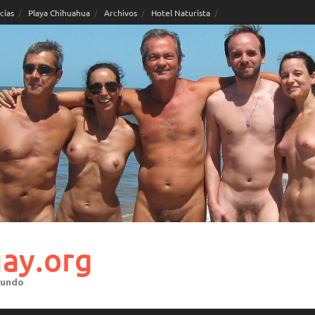
cias
Playa Chihuahua
Archivos
Hotel Naturista
ay.org
mundo