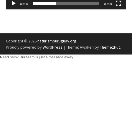
00:00
00:09
Copyright © 2026
naturismouruguay.org
.
Proudly powered by
WordPress
.
|
Theme: Awaken by
ThemezHut
.
Need help? Our team is just a message away