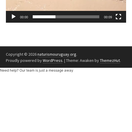
00:00
00:09
Copyright © 2026
naturismouruguay.org
.
Proudly powered by
WordPress
.
|
Theme: Awaken by
ThemezHut
.
Need help? Our team is just a message away