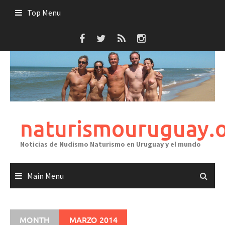
Skip
Top Menu
to
content
naturismouruguay.
Noticias de Nudismo Naturismo en Uruguay y el mundo
Main Menu
MONTH
MARZO 2014