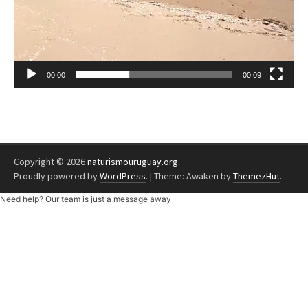
00:00
00:09
Copyright © 2026
naturismouruguay.org
.
Proudly powered by
WordPress
.
|
Theme: Awaken by
ThemezHut
.
Need help? Our team is just a message away