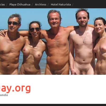
cias
Playa Chihuahua
Archivos
Hotel Naturista
ay.org
mundo