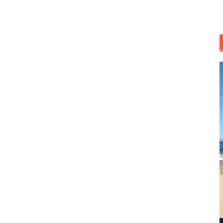
R
d
v