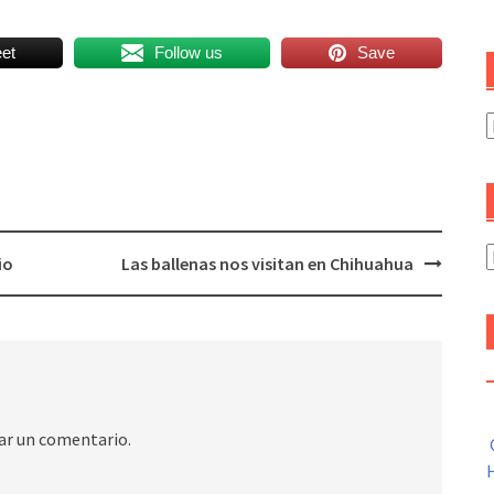
et
Follow us
Save
C
A
io
Las ballenas nos visitan en Chihuahua
ar un comentario.
H